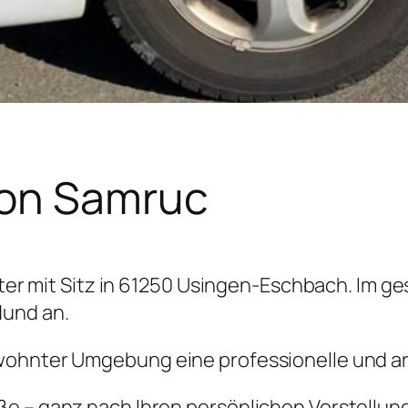
lon Samruc
ister mit Sitz in 61250 Usingen-Eschbach. Im 
Hund an.
wohnter Umgebung eine professionelle und ar
ße – ganz nach Ihren persönlichen Vorstellu